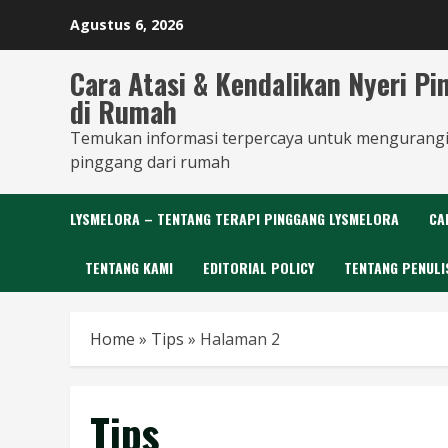
Skip
Agustus 6, 2026
to
content
Cara Atasi & Kendalikan Nyeri P
di Rumah
Temukan informasi terpercaya untuk mengurangi
pinggang dari rumah
LYSMELORA – TENTANG TERAPI PINGGANG LYSMELORA
CA
TENTANG KAMI
EDITORIAL POLICY
TENTANG PENULI
Home
»
Tips
»
Halaman 2
Tips