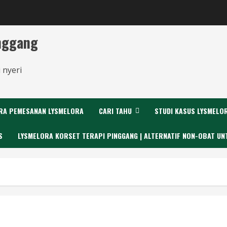
inggang
 nyeri
RA PEMESANAN LYSMELORA
CARI TAHU
STUDI KASUS LYSMELO
S
LYSMELORA KORSET TERAPI PINGGANG | ALTERNATIF NON-OBAT UN