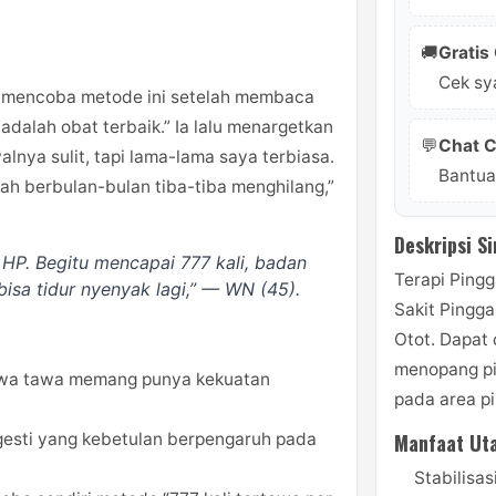
🚚
Gratis
Cek sya
i mencoba metode ini setelah membaca
adalah obat terbaik.” Ia lalu menargetkan
💬
Chat 
walnya sulit, tapi lama-lama saya terbiasa.
Bantua
dah berbulan-bulan tiba-tiba menghilang,”
Deskripsi S
i HP. Begitu mencapai 777 kali, badan
Terapi Ping
bisa tidur nyenyak lagi,” — WN (45).
Sakit Pingga
Otot. Dapat 
menopang pi
hwa tawa memang punya kekuatan
pada area p
ugesti yang kebetulan berpengaruh pada
Manfaat Ut
Stabilisas