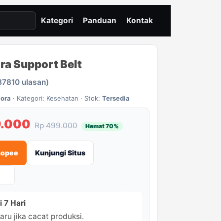
Kategori
Panduan
Kontak
ra Support Belt
87810 ulasan)
lora
· Kategori: Kesehatan · Stok:
Tersedia
9.000
Rp 499.000
Hemat 70%
Shopee
Kunjungi Situs
+
 7 Hari
aru jika cacat produksi.