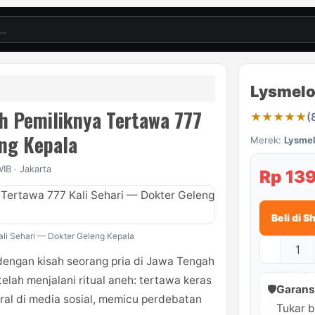
Lysmelo
ah Pemiliknya Tertawa 777
★★★★★
(
eng Kepala
Merek:
Lysme
IB · Jakarta
Rp 13
Beli di 
Kali Sehari — Dokter Geleng Kepala
–
 dengan kisah seorang pria di Jawa Tengah
elah menjalani ritual aneh: tertawa keras
🛡️
Garansi
viral di media sosial, memicu perdebatan
Tukar b