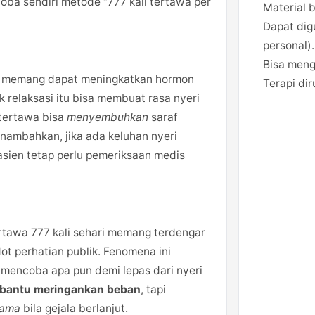
oba sendiri metode “777 kali tertawa per
Material 
Dapat dig
personal).
Bisa meng
awa memang dapat meningkatkan hormon
Terapi di
k relaksasi itu bisa membuat rasa nyeri
 tertawa bisa
menyembuhkan
saraf
menambahkan, jika ada keluhan nyeri
pasien tetap perlu pemeriksaan medis
ertawa 777 kali sehari memang terdengar
ot perhatian publik. Fenomena ini
 mencoba apa pun demi lepas dari nyeri
bantu meringankan beban
, tapi
tama
bila gejala berlanjut.