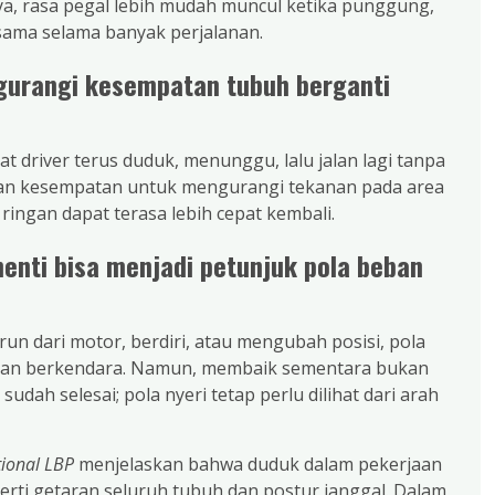
ya, rasa pegal lebih mudah muncul ketika punggung,
 sama selama banyak perjalanan.
gurangi kesempatan tubuh berganti
driver terus duduk, menunggu, lalu jalan lagi tanpa
gan kesempatan untuk mengurangi tekanan pada area
ingan dapat terasa lebih cepat kembali.
enti bisa menjadi petunjuk pola beban
urun dari motor, berdiri, atau mengubah posisi, pola
ban berkendara. Namun, membaik sementara bukan
dah selesai; pola nyeri tetap perlu dilihat dari arah
tional LBP
menjelaskan bahwa duduk dalam pekerjaan
perti getaran seluruh tubuh dan postur janggal. Dalam