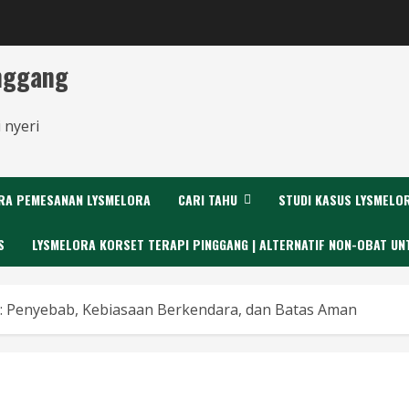
inggang
 nyeri
RA PEMESANAN LYSMELORA
CARI TAHU
STUDI KASUS LYSMELO
S
LYSMELORA KORSET TERAPI PINGGANG | ALTERNATIF NON-OBAT UN
e: Penyebab, Kebiasaan Berkendara, dan Batas Aman