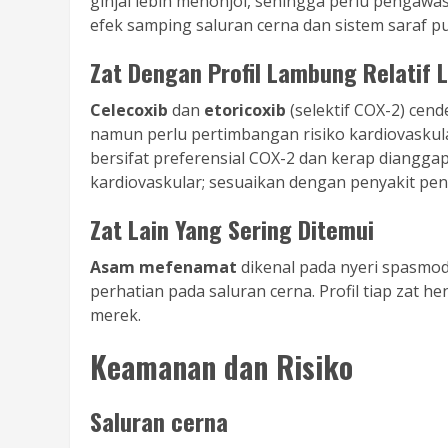
ginjal lebih menonjol, sehingga perlu pengawa
efek samping saluran cerna dan sistem saraf p
Zat Dengan Profil Lambung Relatif L
Celecoxib
dan
etoricoxib
(selektif COX-2) cen
namun perlu pertimbangan risiko kardiovasku
bersifat preferensial COX-2 dan kerap dianggap
kardiovaskular; sesuaikan dengan penyakit pen
Zat Lain Yang Sering Ditemui
Asam mefenamat
dikenal pada nyeri spasmo
perhatian pada saluran cerna. Profil tiap zat h
merek.
Keamanan dan Risiko
Saluran cerna