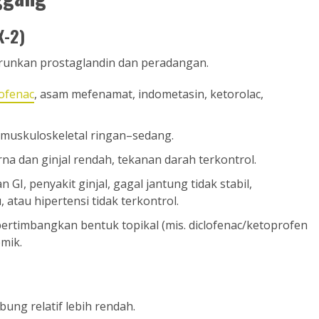
X-2)
unkan prostaglandin dan peradangan.
lofenac
, asam mefenamat, indometasin, ketorolac,
ri muskuloskeletal ringan–sedang.
rna dan ginjal rendah, tekanan darah terkontrol.
GI, penyakit ginjal, gagal jantung tidak stabil,
atau hipertensi tidak terkontrol.
 pertimbangkan bentuk topikal (mis. diclofenac/ketoprofen
mik.
bung relatif lebih rendah.