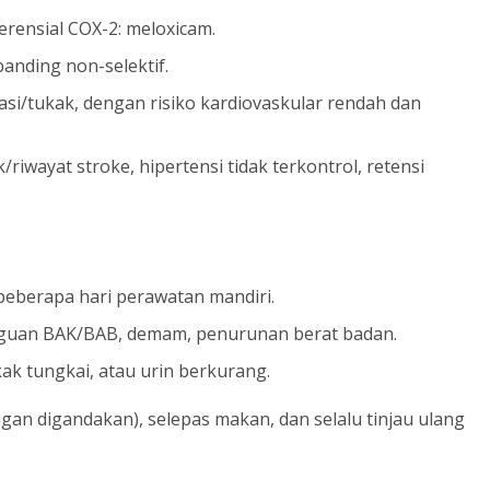
ferensial COX-2: meloxicam.
ibanding non-selektif.
itasi/tukak, dengan risiko kardiovaskular rendah dan
riwayat stroke, hipertensi tidak terkontrol, retensi
eberapa hari perawatan mandiri.
gguan BAK/BAB, demam, penurunan berat badan.
kak tungkai, atau urin berkurang.
ngan digandakan), selepas makan, dan selalu tinjau ulang