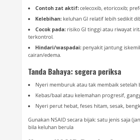
Contoh zat aktif:
celecoxib, etoricoxib; pre
Kelebihan:
keluhan GI relatif lebih sedikit d
Cocok pada:
risiko GI tinggi atau riwayat ir
terkontrol.
Hindari/waspadai:
penyakit jantung iskemik/
cairan/edema.
Tanda Bahaya: segera periksa
Nyeri memburuk atau tak membaik setelah b
Kebas/baal atau kelemahan progresif, gan
Nyeri perut hebat, feses hitam, sesak, beng
Gunakan NSAID secara bijak: satu jenis saja (ja
bila keluhan berula