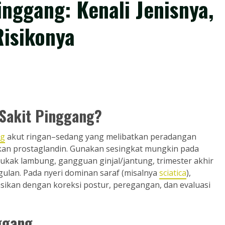
nggang: Kenali Jenisnya,
Risikonya
 Sakit Pinggang?
ng
akut ringan–sedang yang melibatkan peradangan
n prostaglandin. Gunakan sesingkat mungkin pada
t tukak lambung, gangguan ginjal/jantung, trimester akhir
lan. Pada nyeri dominan saraf (misalnya
sciatica
),
sikan dengan koreksi postur, peregangan, dan evaluasi
ggang