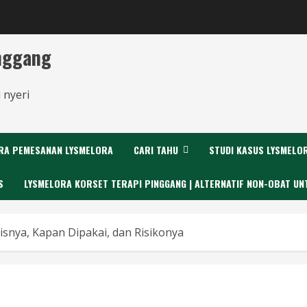
inggang
 nyeri
RA PEMESANAN LYSMELORA
CARI TAHU
STUDI KASUS LYSMELO
S
LYSMELORA KORSET TERAPI PINGGANG | ALTERNATIF NON-OBAT UN
isnya, Kapan Dipakai, dan Risikonya