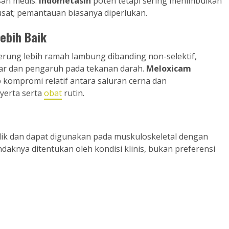
san medis.
Indometasin
poten tetapi sering menimbulkan
usat; pemantauan biasanya diperlukan.
ebih Baik
derung lebih ramah lambung dibanding non-selektif,
lar dan pengaruh pada tekanan darah.
Meloxicam
 kompromi relatif antara saluran cerna dan
yerta serta
obat
rutin.
dik dan dapat digunakan pada muskuloskeletal dengan
endaknya ditentukan oleh kondisi klinis, bukan preferensi