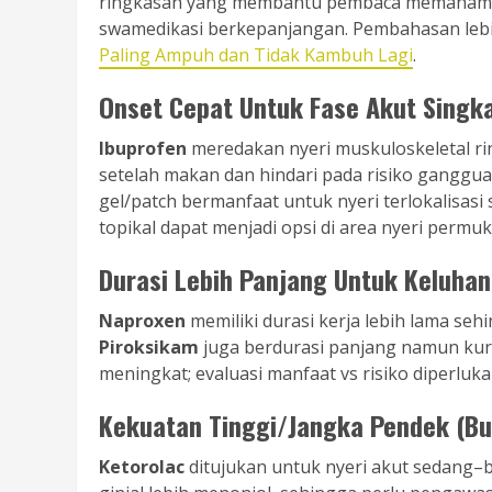
ringkasan yang membantu pembaca memahami k
swamedikasi berkepanjangan. Pembahasan lebih
Paling Ampuh dan Tidak Kambuh Lagi
.
Onset Cepat Untuk Fase Akut Singk
Ibuprofen
mereda­kan nyeri muskuloskeletal ri
setelah makan dan hindari pada risiko ganggu
gel/patch bermanfaat untuk nyeri terlokalisasi
topikal dapat menjadi opsi di area nyeri permuk
Durasi Lebih Panjang Untuk Keluha
Naproxen
memiliki durasi kerja lebih lama se
Piroksikam
juga berdurasi panjang namun kura
meningkat; evaluasi manfaat vs risiko diperluka
Kekuatan Tinggi/Jangka Pendek (Bu
Ketorolac
ditujukan untuk nyeri akut sedang–be