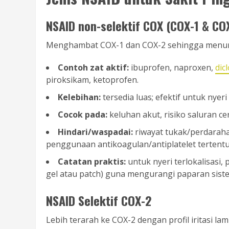
NSAID non-selektif COX (COX-1 & CO
Menghambat COX-1 dan COX-2 sehingga menur
Contoh zat aktif:
ibuprofen, naproxen,
dic
piroksikam, ketoprofen.
Kelebihan:
tersedia luas; efektif untuk nye
Cocok pada:
keluhan akut, risiko saluran ce
Hindari/waspadai:
riwayat tukak/perdarahan 
penggunaan antikoagulan/antiplatelet tertentu, 
Catatan praktis:
untuk nyeri terlokalisasi,
gel atau patch) guna mengurangi paparan siste
NSAID Selektif COX-2
Lebih terarah ke COX-2 dengan profil iritasi lam