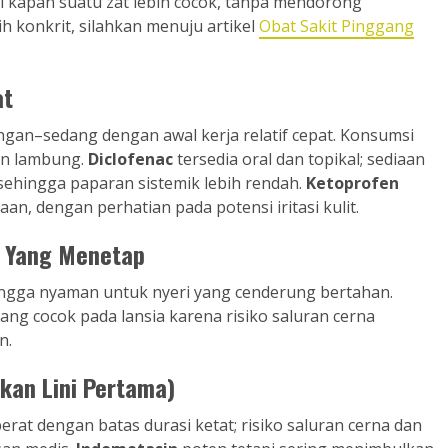
apan suatu zat lebih cocok, tanpa mendorong
 konkrit, silahkan menuju artikel
Obat Sakit Pinggang
at
ngan–sedang dengan awal kerja relatif cepat. Konsumsi
an lambung.
Diclofenac
tersedia oral dan topikal; sediaan
 sehingga paparan sistemik lebih rendah.
Ketoprofen
aan, dengan perhatian pada potensi iritasi kulit.
n Yang Menetap
hingga nyaman untuk nyeri yang cenderung bertahan.
ng cocok pada lansia karena risiko saluran cerna
n.
kan Lini Pertama)
rat dengan batas durasi ketat; risiko saluran cerna dan